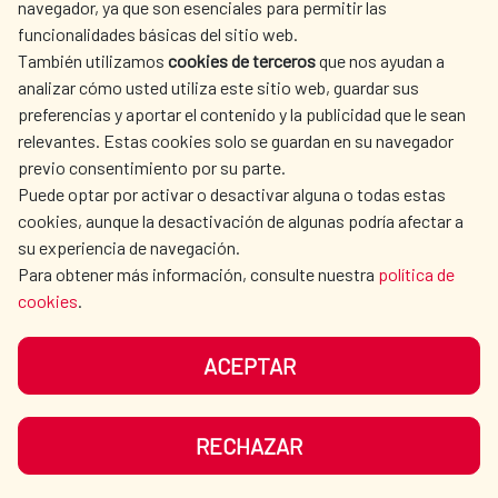
navegador, ya que son esenciales para permitir las
ACTION
funcionalidades básicas del sitio web.
CULTURE AND SCIENCE
LIBRARY
También utilizamos
cookies de terceros
que nos ayudan a
analizar cómo usted utiliza este sitio web, guardar sus
preferencias y aportar el contenido y la publicidad que le sean
relevantes. Estas cookies solo se guardan en su navegador
previo consentimiento por su parte.
Puede optar por activar o desactivar alguna o todas estas
OUR SOCIAL MEDIA
cookies, aunque la desactivación de algunas podría afectar a
su experiencia de navegación.
Para obtener más información, consulte nuestra
política de
cookies
.
ACEPTAR
TERMS OF USE
DATA PROTECTION
COOKIE POLICY
BROWSING GUIDE
RECHAZAR
ACCESSIBILITY
SITEMAP