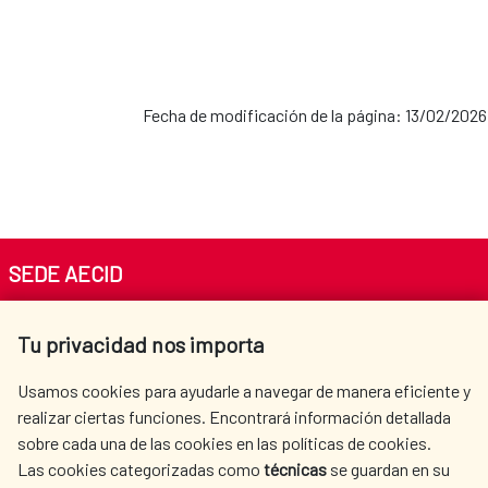
Fecha de modificación de la página: 13/02/2026
SEDE AECID
Av. Reyes Católicos 4 - 28040 Madrid
Tu privacidad nos importa
Tel. +34 900 20 30 54​​​​​​​
centro.informacion@aecid.es
Usamos cookies para ayudarle a navegar de manera eficiente y
realizar ciertas funciones. Encontrará información detallada
sobre cada una de las cookies en las políticas de cookies.
AECID
WHERE DO WE COOPERATE?
Las cookies categorizadas como
técnicas
se guardan en su
SPANISH HUMANITARIAN
PRESS ROOM