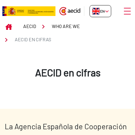
Skip to Main Content
Open
EN-GB
AECID en cifras
INICIO
AECID
WHO ARE WE
AECID EN CIFRAS
AECID en cifras
La Agencia Española de Cooperación