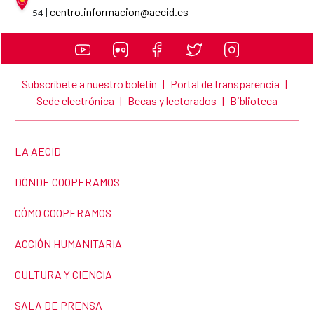
AECID contact details
|
centro.informacion@aecid.es
54
Subscríbete a nuestro boletín
|
Portal de transparencia
|
Sede electrónica
|
Becas y lectorados
|
Biblioteca
LINK TO THE WEBSITE:
LA AECID
LINK TO THE WEBSITE:
DÓNDE COOPERAMOS
LINK TO THE WEBSITE:
CÓMO COOPERAMOS
LINK TO THE WEBSITE:
ACCIÓN HUMANITARIA
LINK TO THE WEBSITE:
CULTURA Y CIENCIA
LINK TO THE WEBSITE:
SALA DE PRENSA