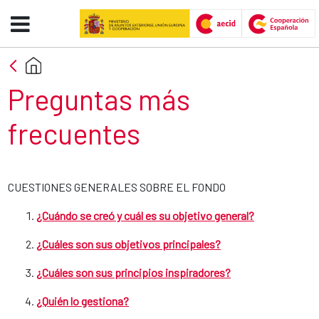
FAQ - AECID -FCAS
Skip to Main Content
Section title
​Preguntas más
frecuentes
CUESTIONES GENERALES SOBRE EL FONDO
¿Cuándo se creó y cuál es su objetivo general?
¿Cuáles son sus objetivos principales?
¿Cuáles son sus principios inspiradores?
¿Quién lo gestiona?