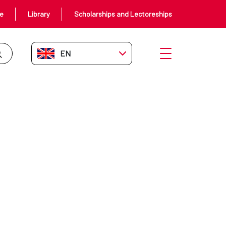
ce
Library
Scholarships and Lectoreships
EN-GB
Open menu