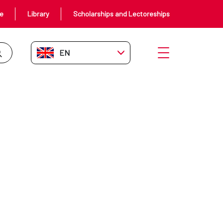
ce
Library
Scholarships and Lectoreships
EN-GB
Open menu