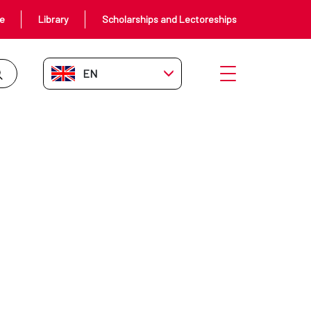
ce
Library
Scholarships and Lectoreships
EN-GB
Open menu