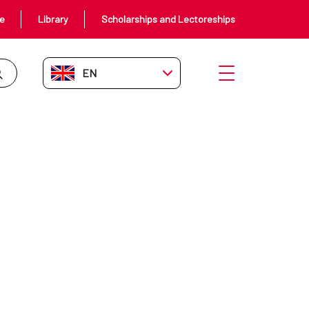
ce
Library
Scholarships and Lectoreships
EN-GB
Open menu