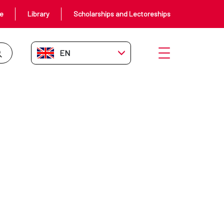
ce
Library
Scholarships and Lectoreships
EN-GB
Open menu