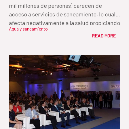
mil millones de personas) carecen de
acceso a servicios de saneamiento, lo cual
afecta negativamente a la salud propiciando
Agua y saneamiento
enfermedades transmitidas por el agua y
READ MORE
perjudicando la supervivencia infantil
principalmente.