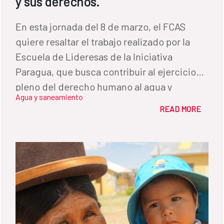
y sus derechos.
En esta jornada del 8 de marzo, el FCAS
quiere resaltar el trabajo realizado por la
Escuela de Lideresas de la Iniciativa
Paragua, que busca contribuir al ejercicio
pleno del derecho humano al agua y
Agua y saneamiento
saneamiento en zonas rurales de Nicaragua
READ MORE
e incidir en las principales brechas de
género en la gestión comunitaria del agua.