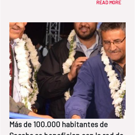
READ MORE
Reembolsable de Inversión Nº GRT/WS-
12127-PE, bajo donación del Fondo Español
de Cooperación para Agua y Saneamiento
(FCAS) y administrado por el Banco
Interamericano de Desarrollo (BID).
Mientrasque los recursos para los proyectos
bajo Núcleo Ejecutor son provenientes del
Fondo para la Inclusión Económica en Zonas
Rurales (FONIE) del Ministerio de Desarrollo
e Inclusión Social (MIDIS).
Más de 100.000 habitantes de