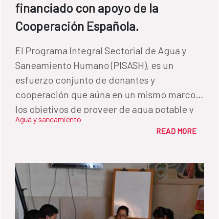
financiado con apoyo de la
Cooperación Española.
El Programa Integral Sectorial de Agua y
Saneamiento Humano (PISASH), es un
esfuerzo conjunto de donantes y
cooperación que aúna en un mismo marco
los objetivos de proveer de agua potable y
Agua y saneamiento
saneamiento a 19 ciudades en Nicaragua y
READ MORE
generar un nuevo escenario donde los
sistemas sean gestionados con calidad,
eficiencia y de manera sostenible. La AECID
lidera la coordinación de las acciones,
impulsando la configuración del programa.