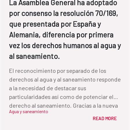
La Asamblea General ha adoptado
por consenso la resolución 70/169,
que presentada por España y
Alemania, diferencia por primera
vez los derechos humanos al agua y
al saneamiento.
El reconocimiento por separado de los
derechos al agua y al saneamiento responde
a la necesidad de destacar sus
particularidades así como de potenciar el
derecho al saneamiento. Gracias a la nueva
Agua y saneamiento
resolución, los Estados disponen ahora de
READ MORE
un instrumento más claro para conocer el