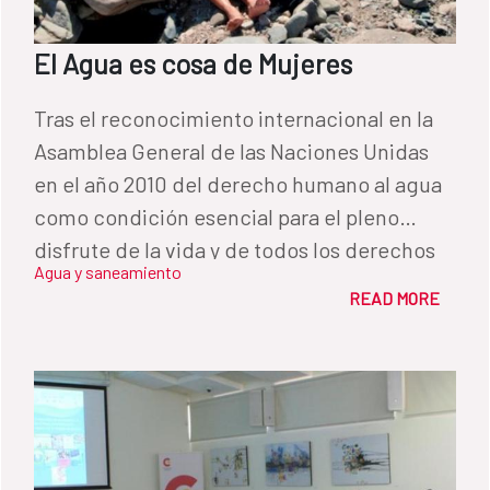
El Agua es cosa de Mujeres
Tras el reconocimiento internacional en la
Asamblea General de las Naciones Unidas
en el año 2010 del derecho humano al agua
como condición esencial para el pleno
disfrute de la vida y de todos los derechos
Agua y saneamiento
humanos, las mujeres del Corredor Seco de
READ MORE
Nicaragua siguen luchando por tener agua
potable. Y es que “el agua es cosa de
mujeres”, así lo establece la costumbre y la
costumbre se vuelve ley. Con Iniciativa
PARAGUA viajamos por los departamentos
de Chinandega y León de Nicaragua. Varias