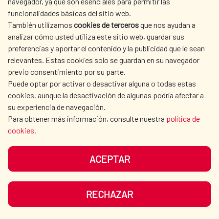
navegador, ya que son esenciales para permitir las
funcionalidades básicas del sitio web.
También utilizamos
cookies de terceros
que nos ayudan a
analizar cómo usted utiliza este sitio web, guardar sus
preferencias y aportar el contenido y la publicidad que le sean
relevantes. Estas cookies solo se guardan en su navegador
previo consentimiento por su parte.
Puede optar por activar o desactivar alguna o todas estas
cookies, aunque la desactivación de algunas podría afectar a
su experiencia de navegación.
Para obtener más información, consulte nuestra
política de
cookies
.
Día Internacional de la Mujer. La
Cooperación Española y la
ACEPTAR
igualdad de género.
RECHAZAR
El Comité de Ayuda al Desarrollo de la OCDE
ha reconocido la igualdad de género como