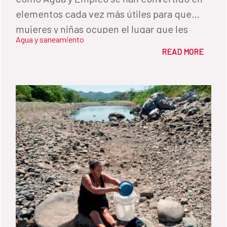
elementos cada vez más útiles para que
mujeres y niñas ocupen el lugar que les
Agua y saneamiento
corresponde en el proceso de desarrollo
READ MORE