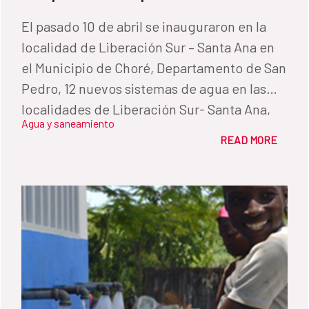
El pasado 10 de abril se inauguraron en la
localidad de Liberación Sur – Santa Ana en
el Municipio de Choré, Departamento de San
Pedro, 12 nuevos sistemas de agua en las
localidades de Liberación Sur- Santa Ana,
Agua y saneamiento
Choremí, Jhugua Rey, General Aquino, San
READ MORE
Valentín – 14 de febrero, Punta Pora, Nueva
Asunción, 6 de Julio, Tajy Kare, Yajhapety,
Peguajho y Jorge Urundey.