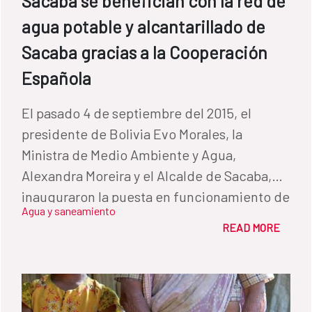
Sacaba se benefician con la red de
agua potable y alcantarillado de
Sacaba gracias a la Cooperación
Española
El pasado 4 de septiembre del 2015, el
presidente de Bolivia Evo Morales, la
Ministra de Medio Ambiente y Agua,
Alexandra Moreira y el Alcalde de Sacaba,
inauguraron la puesta en funcionamiento de
Agua y saneamiento
los 34 kilómetros de redes de agua potable y
READ MORE
33 kilómetros de alcantarillado en los
distritos 1 y 4 del municipio de Sacaba. Este
proyecto beneficiará a más de 100.000
habitantes, dentro del programa BOL-001-M