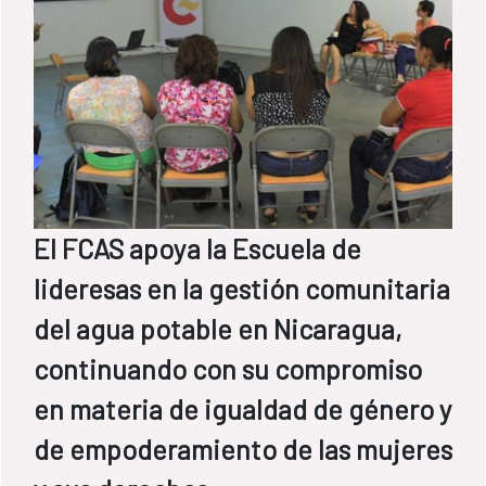
mujeres lideresas y usuarias de los Comités
de Agua Potable y Saneamiento (CAPS ) nos
mostraron cómo las brechas de género se
manifiestan en el acceso, uso y control del
agua, cómo esto incide en sus vidas y cómo,
con su lucha, van abriendo las puertas al
cambio.
El FCAS apoya la Escuela de
lideresas en la gestión comunitaria
del agua potable en Nicaragua,
continuando con su compromiso
en materia de igualdad de género y
de empoderamiento de las mujeres