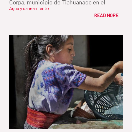
Corpa, municipio de Tiahuanaco en el
Agua y saneamiento
altiplano de Bolivia.
READ MORE