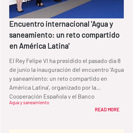
Encuentro internacional 'Agua y
saneamiento: un reto compartido
en América Latina'
El Rey Felipe VI ha presidido el pasado día 8
de junio la inauguración del encuentro 'Agua
y saneamiento: un reto compartido en
América Latina', organizado por la
Cooperación Española y el Banco
Agua y saneamiento
Interamericano de Desarrollo (BID). Al acto
READ MORE
de apertura han asistido el presidente de
Paraguay, Horacio Cartes; el ministro José
Manuel García-Margallo; el presidente del