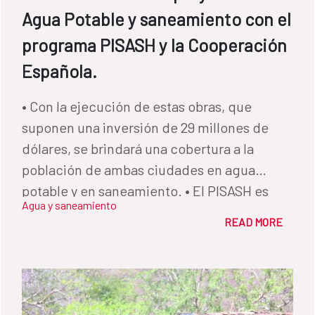
Agua Potable y saneamiento con el
programa PISASH y la Cooperación
Española.
• Con la ejecución de estas obras, que
suponen una inversión de 29 millones de
dólares, se brindará una cobertura a la
población de ambas ciudades en agua
potable y en saneamiento. • El PISASH es
Agua y saneamiento
ejecutado por el Gobierno de Nicaragua a
READ MORE
través ENACAL, con un presupuesto total de
343 millones de dólares para el periodo
2014-2019.