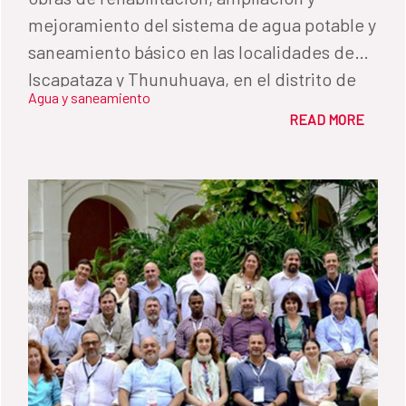
mejoramiento del sistema de agua potable y
saneamiento básico en las localidades de
Iscapataza y Thunuhuaya, en el distrito de
Agua y saneamiento
Acora, provincia de Puno, con el
READ MORE
Viceministro de Construcción y
Saneamiento, Juan Haro y el Embajador de
España en el Perú, Ernesto de Zulueta.