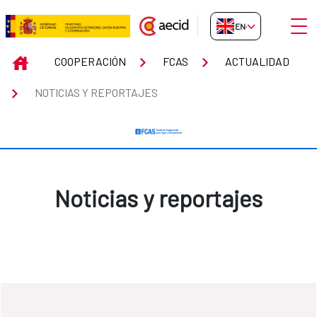
Skip to Main Content
Open
EN-GB
Noticias y reportajes
INICIO
COOPERACIÓN
FCAS
ACTUALIDAD
NOTICIAS Y REPORTAJES
Noticias y reportajes