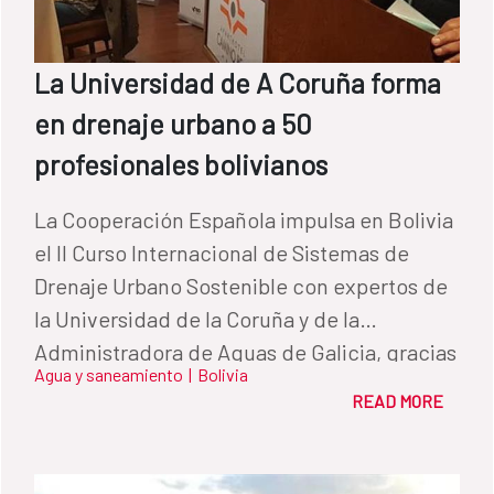
La Universidad de A Coruña forma
en drenaje urbano a 50
profesionales bolivianos
La Cooperación Española impulsa en Bolivia
el II Curso Internacional de Sistemas de
Drenaje Urbano Sostenible con expertos de
la Universidad de la Coruña y de la
Administradora de Aguas de Galicia, gracias
Agua y saneamiento
|
Bolivia
al Programa de Redes de Conocimiento e
READ MORE
Innovación en Medio Ambiente y Agua
(CIMAS).