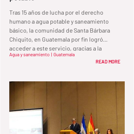
Tras 15 años de lucha por el derecho
humano a agua potable y saneamiento
básico, la comunidad de Santa Bárbara
Chiquito, en Guatemala por fin logró
acceder a este servicio, gracias a la
Agua y saneamiento
|
Guatemala
financiación del proyecto por parte del
READ MORE
Fondo de Cooperación para Agua y
Saneamiento (FCAS) de la Cooperación
Española en Guatemala.