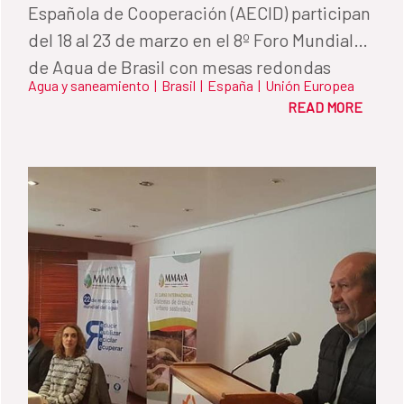
Española de Cooperación (AECID) participan
del 18 al 23 de marzo en el 8º Foro Mundial
de Agua de Brasil con mesas redondas
Agua y saneamiento
|
Brasil
|
España
|
Unión Europea
sobre planificación hidrológica, derechos
READ MORE
humanos y reutilización de aguas residuales