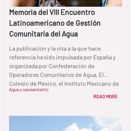
Memoria del VIII Encuentro
Latinoamericano de Gestión
Comunitaria del Agua
La publicación y la cita a la que hace
referencia ha sido impulsada por España y
organizada por Confederación de
Operadores Comunitarios de Agua, El
Colegio de México, el Instituto Mexicano de
Agua y saneamiento
Tecnología del Agua (IMTA), la Fundación
READ MORE
Cántaro Azul y la Fundación Avina.