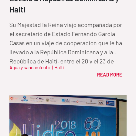
Haití
Su Majestad la Reina viajó acompañada por
el secretario de Estado Fernando García
Casas en un viaje de cooperación que le ha
llevado a la República Dominicana y a la
República de Haití, entre el 20 y el 23 de
Agua y saneamiento
|
Haití
mayo. Durante su vista pudo conocer de
READ MORE
primera mano algunos de los proyectos de
agua y saneamiento que lleva a cabo España
a través del Fondo de Cooperación para
Agua y Saneamiento.