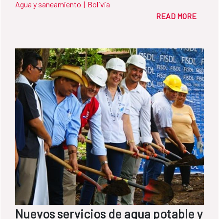
Agua y saneamiento
|
Bolivia
de desagüe. En seis semanas, la campaña
READ MORE
ha conseguido incrementar la conexión de
un 67% a un 87%.
Nuevos servicios de agua potable y