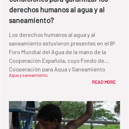
derechos humanos al agua y al
saneamiento?
Los derechos humanos al agua y al
saneamiento estuvieron presentes en el 8º
Foro Mundial del Agua de la mano de la
Cooperación Española, cuyo Fondo de
Cooperación para Agua y Saneamiento
Agua y saneamiento
coorganizó una sesión sobre esta temática
READ MORE
en el marco del proceso regional de las
Américas.