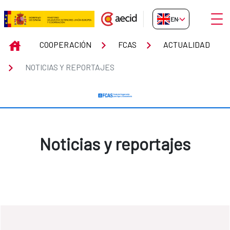
Skip to Main Content
Open
EN-GB
Noticias y reportajes
INICIO
COOPERACIÓN
FCAS
ACTUALIDAD
NOTICIAS Y REPORTAJES
Noticias y reportajes