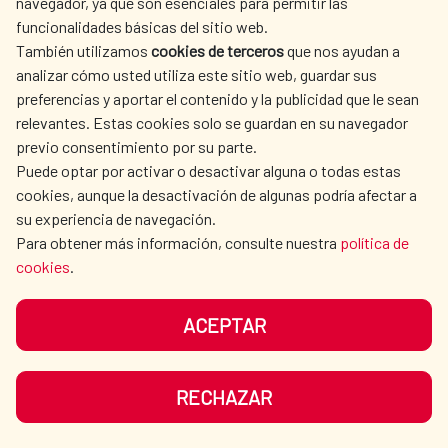
navegador, ya que son esenciales para permitir las
funcionalidades básicas del sitio web.
También utilizamos
cookies de terceros
que nos ayudan a
analizar cómo usted utiliza este sitio web, guardar sus
preferencias y aportar el contenido y la publicidad que le sean
Plan de Drenaje Pluvial en San
relevantes. Estas cookies solo se guardan en su navegador
previo consentimiento por su parte.
Salvador
Puede optar por activar o desactivar alguna o todas estas
cookies, aunque la desactivación de algunas podría afectar a
La Cooperación Española promueve, con
su experiencia de navegación.
financiación de la Unión Europea, la
Para obtener más información, consulte nuestra
política de
elaboración de un Plan Maestro de drenajes
cookies
.
para el área metropolitana de San Salvador,
que propondrá una solución para las
ACEPTAR
Agua y saneamiento
|
El Salvador
inundaciones que afectan a 14 municipios.
READ MORE
RECHAZAR