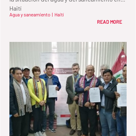
Haití
Agua y saneamiento
|
Haití
READ MORE