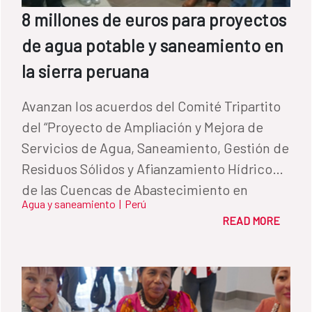
8 millones de euros para proyectos
de agua potable y saneamiento en
la sierra peruana
Avanzan los acuerdos del Comité Tripartito
del “Proyecto de Ampliación y Mejora de
Servicios de Agua, Saneamiento, Gestión de
Residuos Sólidos y Afianzamiento Hídrico
de las Cuencas de Abastecimiento en
Agua y saneamiento
|
Perú
Comunidades Rurales y Distritos AMSAT”,
READ MORE
que cuenta con la financiación de la AECID a
través del Fondo de Cooperación para Agua
y Saneamiento (FCAS).