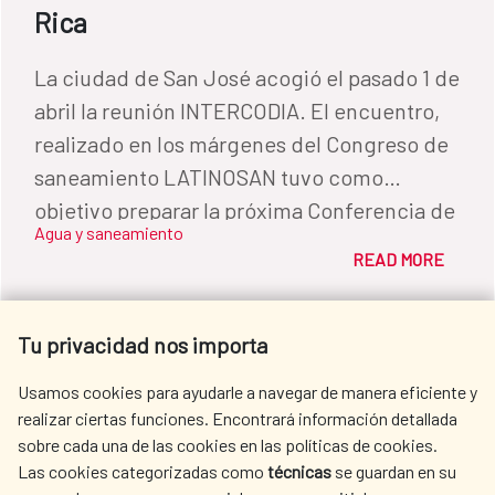
Rica
La ciudad de San José acogió el pasado 1 de
abril la reunión INTERCODIA. El encuentro,
realizado en los márgenes del Congreso de
saneamiento LATINOSAN tuvo como
objetivo preparar la próxima Conferencia de
Agua y saneamiento
Directores Iberoamericanos del Agua
READ MORE
(CODIA) que se realizará en noviembre de
2019 en República Dominicana y cuya
Secretaría Técnica ostenta España.
Tu privacidad nos importa
Usamos cookies para ayudarle a navegar de manera eficiente y
realizar ciertas funciones. Encontrará información detallada
sobre cada una de las cookies en las políticas de cookies.
Las cookies categorizadas como
técnicas
se guardan en su