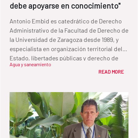
debe apoyarse en conocimiento"
Antonio Embid es catedrático de Derecho
Administrativo de la Facultad de Derecho de
la Universidad de Zaragoza desde 1989, y
especialista en organización territorial del
Estado, libertades públicas y derecho de
Agua y saneamiento
aguas. Ha publicado decenas libros y
READ MORE
artículos sobre los marcos regulatorios del
agua y ha sido invitado al Seminario de Alto
Nivel de la Conferencia de Directores
Iberoamericanos del Agua (CODIA) para
impulsar la reflexión sobre la planificación
hidrológica en el seno de los países de
Iberoamérica.