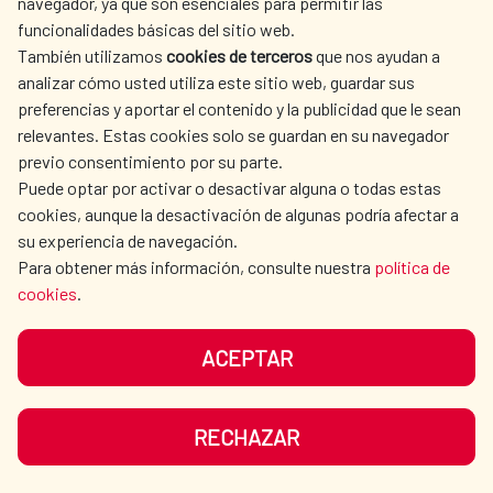
navegador, ya que son esenciales para permitir las
funcionalidades básicas del sitio web.
También utilizamos
cookies de terceros
que nos ayudan a
analizar cómo usted utiliza este sitio web, guardar sus
preferencias y aportar el contenido y la publicidad que le sean
relevantes. Estas cookies solo se guardan en su navegador
previo consentimiento por su parte.
Puede optar por activar o desactivar alguna o todas estas
La Cooperación Española,
cookies, aunque la desactivación de algunas podría afectar a
su experiencia de navegación.
presente en Latinosan
Para obtener más información, consulte nuestra
política de
cookies
.
La conferencia especializada en
saneamiento tendrá lugar en Costa Rica con
ACEPTAR
el objetivo de promover el acceso a
servicios de saneamiento de calidad en al
RECHAZAR
área urbana y rural de América Latina.
Agua y saneamiento
READ MORE