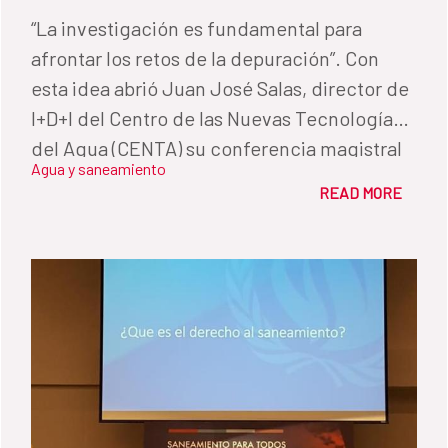
“La investigación es fundamental para
afrontar los retos de la depuración”. Con
esta idea abrió Juan José Salas, director de
I+D+I del Centro de las Nuevas Tecnologías
del Agua (CENTA) su conferencia magistral
Agua y saneamiento
en la Cumbre Latinoamericana de
READ MORE
Saneamiento, Latinosan, que tuvo lugar en
Costa Rica del 1 al 3 de abril y que está
impulsada por la Cooperación Española.