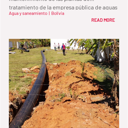
tratamiento de la empresa pública de aguas
Agua y saneamiento
|
Bolivia
de Sevilla EMASESA.
READ MORE