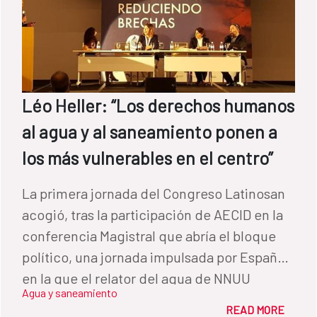
Léo Heller: “Los derechos humanos
al agua y al saneamiento ponen a
los más vulnerables en el centro”
La primera jornada del Congreso Latinosan
acogió, tras la participación de AECID en la
conferencia Magistral que abría el bloque
político, una jornada impulsada por España
en la que el relator del agua de NNUU
Agua y saneamiento
analizó las diversas capas de exclusión que
READ MORE