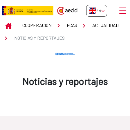
Skip to Main Content
Open
EN-GB
Noticias y reportajes
INICIO
COOPERACIÓN
FCAS
ACTUALIDAD
NOTICIAS Y REPORTAJES
Noticias y reportajes