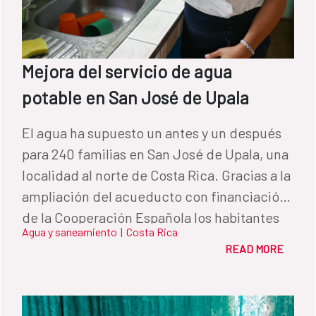
Mejora del servicio de agua
potable en San José de Upala
El agua ha supuesto un antes y un después
para 240 familias en San José de Upala, una
localidad al norte de Costa Rica. Gracias a la
ampliación del acueducto con financiación
de la Cooperación Española los habitantes
Agua y saneamiento
|
Costa Rica
podrán disfrutar de un servicio continuo, sin
READ MORE
contaminación y accesibilidad a este
recurso indispensable.