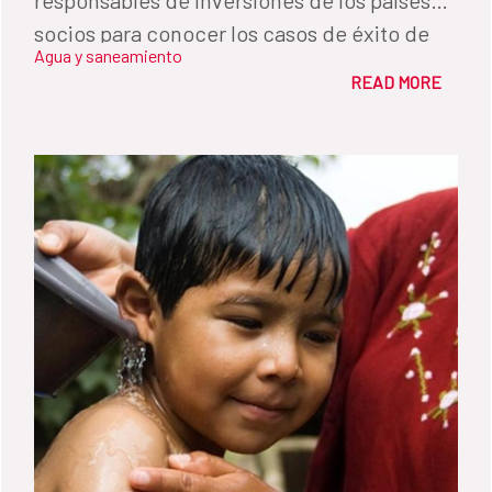
socios para conocer los casos de éxito de
Agua y saneamiento
sus operaciones y plantear la necesidad de
READ MORE
inversiones en las zonas rurales.