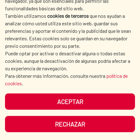
navegador, ya que son esenciales para permitir las
funcionalidades básicas del sitio web.
Gracias a las inversiones combinadas de la
También utilizamos
cookies de terceros
que nos ayudan a
Agencia de los Estados Unidos para el
analizar cómo usted utiliza este sitio web, guardar sus
Desarrollo Internacional (USAID) y la Agencia
preferencias y aportar el contenido y la publicidad que le sean
Española de Cooperación Internacional para
relevantes. Estas cookies solo se guardan en su navegador
previo consentimiento por su parte.
el Desarrollo (AECID), junto con la Dirección
Puede optar por activar o desactivar alguna o todas estas
Agua y saneamiento
|
Haití
Nacional de Agua Potable y Saneamiento
cookies, aunque la desactivación de algunas podría afectar a
READ MORE
(DINEPA), Mirebalais, con 100.000
su experiencia de navegación.
habitantes, tiene un sistema de agua bien
Para obtener más información, consulte nuestra
política de
cookies
.
gestionado que proporciona agua corriente
a una población en constante crecimiento.
ACEPTAR
Showing 181 to 200 of
RECHAZAR
504 entries.