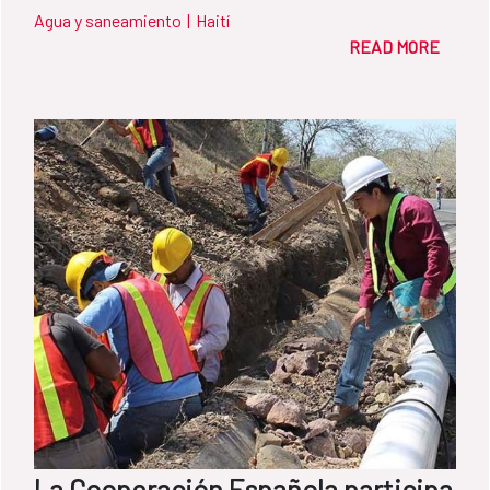
Agua y saneamiento
|
Haití
READ MORE
La Cooperación Española participa