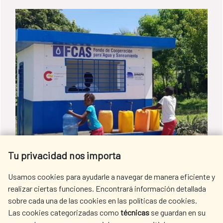
Tu privacidad nos importa
Una alianza entre España, EE.UU. y
Usamos cookies para ayudarle a navegar de manera eficiente y
realizar ciertas funciones. Encontrará información detallada
Haití logra el acceso del agua
sobre cada una de las cookies en las políticas de cookies.
potable en Mirebalais
Las cookies categorizadas como
técnicas
se guardan en su