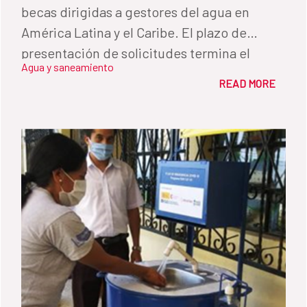
becas dirigidas a gestores del agua en
América Latina y el Caribe. El plazo de
presentación de solicitudes termina el
Agua y saneamiento
próximo 23 de abril.
READ MORE