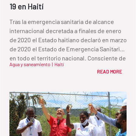
19 en Haití
Tras la emergencia sanitaria de alcance
internacional decretada a finales de enero
de 2020 el Estado haitiano declaró en marzo
de 2020 el Estado de Emergencia Sanitaria
en todo el territorio nacional. Consciente de
Agua y saneamiento
|
Haití
los posibles efectos de la pandemia en los
READ MORE
sectores más vulnerables de la población sin
acceso a las infraestructuras de agua y
saneamiento, la Dirección Nacional de Agua
Saneamiento (DINEPA) decidió invertir
esfuerzos en la reparación de pequeños
sistemas de agua en zonas rurales. La
implementación de esta estrategia fue