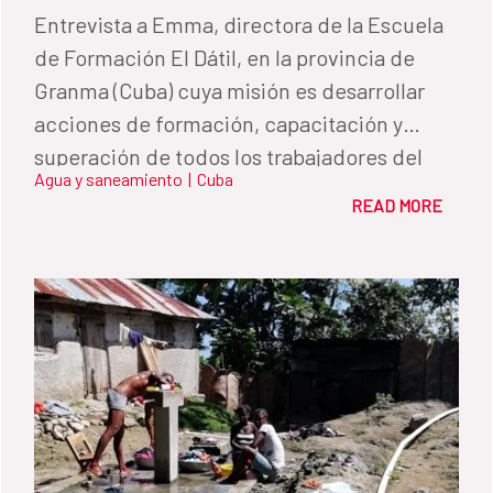
Entrevista a Emma, directora de la Escuela
de Formación El Dátil, en la provincia de
Granma (Cuba) cuya misión es desarrollar
acciones de formación, capacitación y
superación de todos los trabajadores del
Agua y saneamiento
|
Cuba
Instituto de Recursos Hidráulicos de la isla.
READ MORE