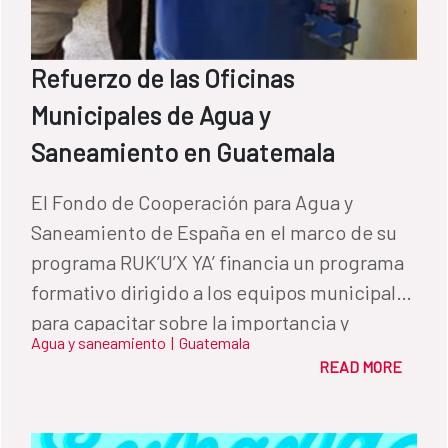
Refuerzo de las Oficinas
Municipales de Agua y
Saneamiento en Guatemala
El Fondo de Cooperación para Agua y
Saneamiento de España en el marco de su
programa RUK’U’X YA’ financia un programa
formativo dirigido a los equipos municipales
para capacitar sobre la importancia y
Agua y saneamiento
|
Guatemala
beneficios de las oficinas de agua y
READ MORE
saneamiento municipales