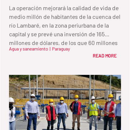
La operación mejorará la calidad de vida de
medio millón de habitantes de la cuenca del
río Lambaré, en la zona periurbana de la
capital y se prevé una inversión de 165
millones de dólares, de los que 60 millones
Agua y saneamiento
|
Paraguay
serán créditos del Fondo de Promoción del
READ MORE
Desarrollo (FONPRODE) de la Cooperación
Española.