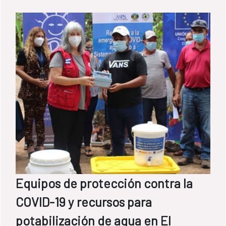
primera fase, la Dirección Nacional de Agua
Potable y Saneamiento (DINEPA) de Haití ha
construido un depósito y ha realizado los
trabajos de instalación de tubería
necesarios para su conexión al pozo
existente.
Equipos de protección contra la
COVID-19 y recursos para
potabilización de agua en El