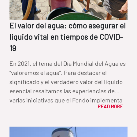
El valor del agua: cómo asegurar el
líquido vital en tiempos de COVID-
19
En 2021, el tema del Día Mundial del Agua es
“valoremos el agua”. Para destacar el
significado y el verdadero valor del líquido
esencial resaltamos las experiencias de
varias iniciativas que el Fondo implementa
READ MORE
en distintos países en colaboración con el
Banco Interamericano de Desarrollo (BID).
Mientras haya gente sin vacunar, el lavado
de manos con agua y jabón es una de las