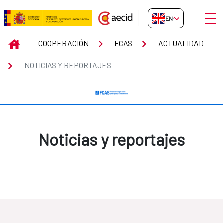
Skip to Main Content
Open
EN-GB
Noticias y reportajes
INICIO
COOPERACIÓN
FCAS
ACTUALIDAD
NOTICIAS Y REPORTAJES
Noticias y reportajes