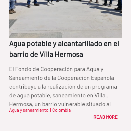
Agua potable y alcantarillado en el
barrio de Villa Hermosa
El Fondo de Cooperación para Agua y
Saneamiento de la Cooperación Española
contribuye a la realización de un programa
de agua potable, saneamiento en Villa
Hermosa, un barrio vulnerable situado al
Agua y saneamiento
|
Colombia
suroeste de Cartagena de Indias, Colombia
READ MORE
habitado por desplazados del conflicto
armado.