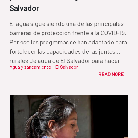
Salvador
El agua sigue siendo una de las principales
barreras de protección frente a la COVID-19.
Por eso los programas se han adaptado para
fortalecer las capacidades de las juntas
rurales de agua de El Salvador para hacer
Agua y saneamiento
|
El Salvador
frente a la pandemia.
READ MORE