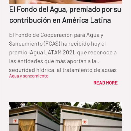
El Fondo del Agua, premiado por su
contribución en América Latina
El Fondo de Cooperación para Agua y
Saneamiento (FCAS) ha recibido hoy el
premio iAgua LATAM 2021, que reconoce a
las entidades que más aportan a la
seguridad hídrica, al tratamiento de aguas
Agua y saneamiento
residuales y a las mejoras en agua y
READ MORE
saneamiento en América Latina y el Caribe.