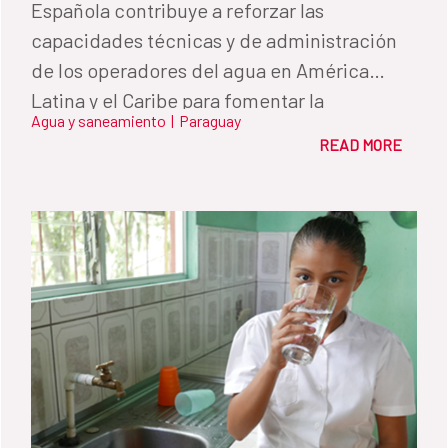
Española contribuye a reforzar las
capacidades técnicas y de administración
de los operadores del agua en América
Latina y el Caribe para fomentar la
Agua y saneamiento
|
Paraguay
sostenibilidad de los programas. En
READ MORE
Paraguay acaba de impulsar un amplio
programa de especialización para
servidores públicos en alianza con el
Gobierno.