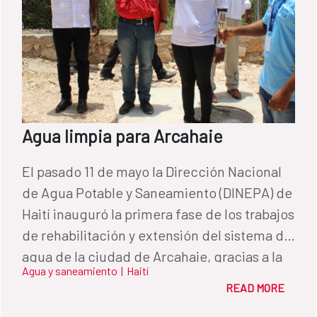
posible gracias a la financiación de la
Agencia Española de Cooperación
Internacional al Desarrollo (AECID).
Agua limpia para Arcahaie
El pasado 11 de mayo la Dirección Nacional
de Agua Potable y Saneamiento (DINEPA) de
Haití inauguró la primera fase de los trabajos
de rehabilitación y extensión del sistema de
agua de la ciudad de Arcahaie, gracias a la
Agua y saneamiento
|
Haití
financiación del Fondo de Cooperación para
READ MORE
Agua y Saneamiento de la AECID. En esta