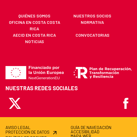
QUIÉNES SOMOS
NUESTROS SOCIOS
OFICINA EN COSTA COSTA
NORMATIVA
RICA
AECID EN COSTA RICA
CONVOCATORIAS
NOTICIAS
NUESTRAS REDES SOCIALES
X
Faceb
AVISO LEGAL
GUÍA DE NAVEGACIÓN
ACCESIBILIDAD
PROTECCIÓN DE DATOS
MAPA WEB