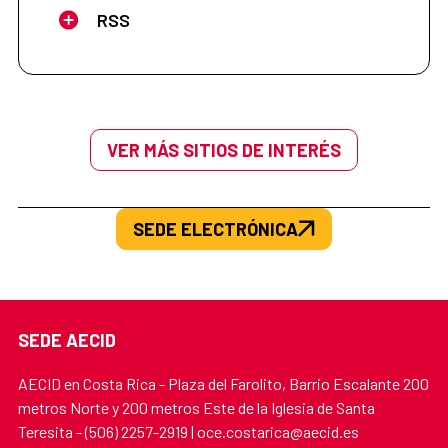
RSS
VER MÁS SITIOS DE INTERÉS
SEDE ELECTRÓNICA
SEDE AECID
AECID en Costa Rica - Plaza del Farolito, Barrio Escalante 200
metros Norte y 200 metros Este de la Iglesia de Santa
Teresita - (506) 2257-2919 | oce.costarica@aecid.es