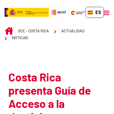
Saltar al contenido principal
ES-ES
men
INICIO
OCE - COSTA RICA
ACTUALIDAD
NOTICIAS
Atrás
Costa Rica
presenta Guía de
Acceso a la